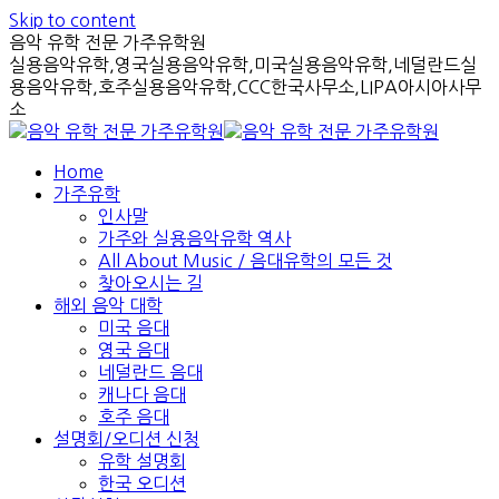
Skip to content
음악 유학 전문 가주유학원
실용음악유학,영국실용음악유학,미국실용음악유학,네덜란드실
용음악유학,호주실용음악유학,CCC한국사무소,LIPA아시아사무
소
Home
가주유학
인사말
가주와 실용음악유학 역사
All About Music / 음대유학의 모든 것
찾아오시는 길
해외 음악 대학
미국 음대
영국 음대
네덜란드 음대
캐나다 음대
호주 음대
설명회/오디션 신청
유학 설명회
한국 오디션