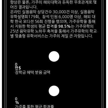
향상은 물론, 가주의 해외대학과 돈독한 우호관계로 맺
어진 결과입니다.
온라인 실용음악 상담건수 30,000건 이상, 실용음악
유학설명회179회, 참석 인원 6,000명 이상, 해외 대
학 한국 오디션 56회 진행을 했으며, 가주유학을 통해
서 지원한 학생의 평균 합격률
는 가주유학의
98.5%
25년 음악유학 노하우 축적을 통해서 가주유학의 학교
별 맞춤형 유학서비스는 가주의 제일 큰 자랑입니다.
0
만$
장학금 혜택 받음 금액
0
%
가주를 통한 평균 합격률