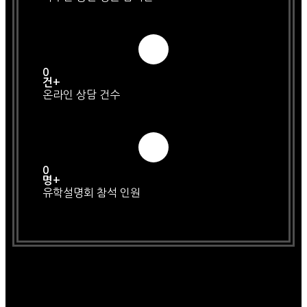
0
건+
온라인 상담 건수
0
명+
유학설명회 참석 인원