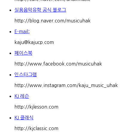
실용음악유학 공식 블로그
http://blog.naver.com/musicuhak
E-mail:
kaju@kajucp.com
페이스북
http://www.facebook.com/musicuhak
인스타그램
http://www.instagram.com/kaju_music_uhak
KJ 레슨
http://kjlesson.com
KJ 클래식
http://kjclassic.com