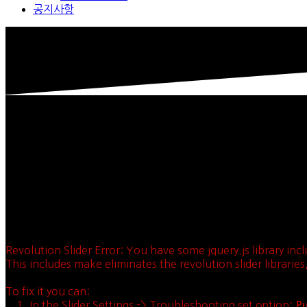
공지사항
Revolution Slider Error: You have some jquery.js library incl
This includes make eliminates the revolution slider librarie
To fix it you can:
1. In the Slider Settings -> Troubleshooting set option:
Pu