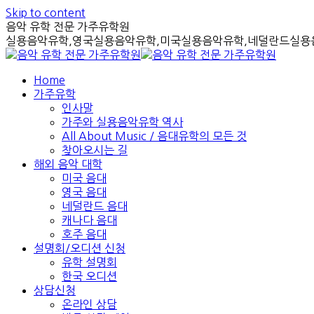
Skip to content
음악 유학 전문 가주유학원
실용음악유학,영국실용음악유학,미국실용음악유학,네덜란드실용음
Home
가주유학
인사말
가주와 실용음악유학 역사
All About Music / 음대유학의 모든 것
찾아오시는 길
해외 음악 대학
미국 음대
영국 음대
네덜란드 음대
캐나다 음대
호주 음대
설명회/오디션 신청
유학 설명회
한국 오디션
상담신청
온라인 상담