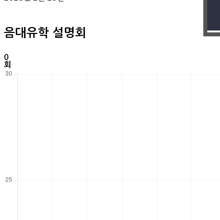
음대유학 설명회
0
회