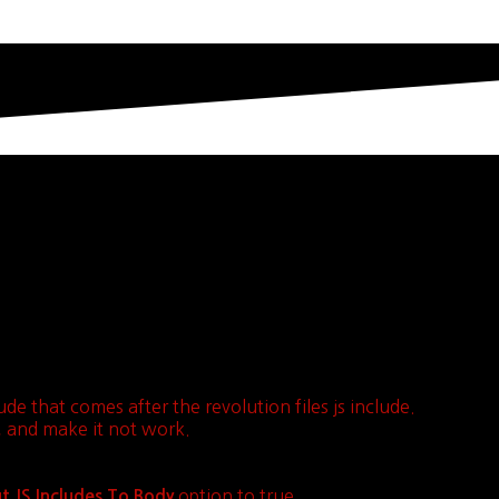
ude that comes after the revolution files js include.
s, and make it not work.
option to true.
t JS Includes To Body