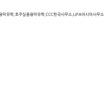
악유학,호주실용음악유학,CCC한국사무소,LIPA아시아사무소